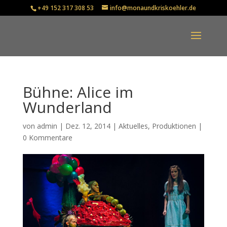
+49 152 317 308 53
info@monaundkriskoehler.de
Bühne: Alice im
Wunderland
von
admin
|
Dez. 12, 2014
|
Aktuelles
,
Produktionen
|
0 Kommentare