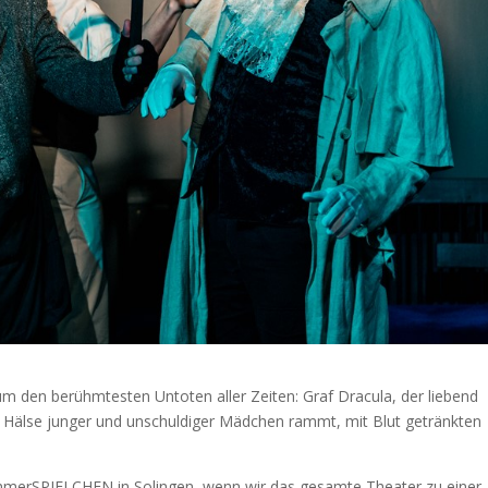
 um den berühmtesten Untoten aller Zeiten: Graf Dracula, der liebend
e Hälse junger und unschuldiger Mädchen rammt, mit Blut getränkten
ammerSPIELCHEN in Solingen, wenn wir das gesamte Theater zu einer