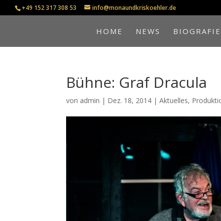
+49 152 317 308 53
info@monaundkriskoehler.de
HOME
NEWS
BIOGRAFI
Bühne: Graf Dracula
von
admin
|
Dez. 18, 2014
|
Aktuelles
,
Produkti