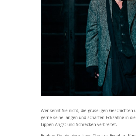
Wer kennt Sie nicht, die gruseligen Geschichten
gerne seine langen und scharfen Eckzähne in di
Lippen Angst und Schrecken verbreitet.
Erleben Sie ein einmaliges Theater-Event im K