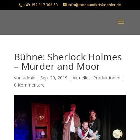
+49 152 317 308 53
info@monaundkriskoehler.de
Bühne: Sherlock Holmes
– Murder and Moor
von
admin
|
Sep. 20, 2019
|
Aktuelles
,
Produktionen
|
0 Kommentare