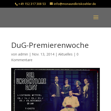
+49 152 317 308 53
info@monaundkriskoehler.de
DuG-Premierenwoche
von
admin
|
Nov. 13, 2014
|
Aktuelles
|
0
Kommentare