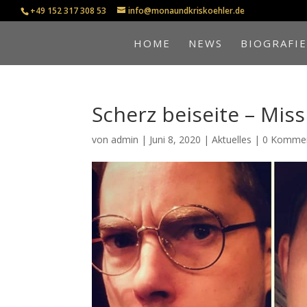
+49 152 317 308 53
info@monaundkriskoehler.de
HOME
NEWS
BIOGRAFI
Scherz beiseite – Miss
von
admin
|
Juni 8, 2020
|
Aktuelles
|
0 Komme