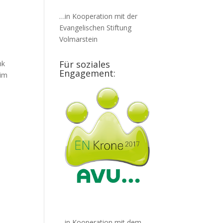
…in Kooperation mit der
Evangelischen Stiftung
Volmarstein
d
Für soziales
nk
Engagement:
 im
…in Kooperation mit dem