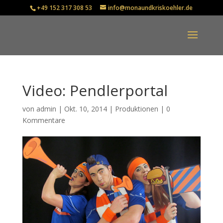
+49 152 317 308 53
info@monaundkriskoehler.de
Video: Pendlerportal
von
admin
|
Okt. 10, 2014
|
Produktionen
|
0
Kommentare