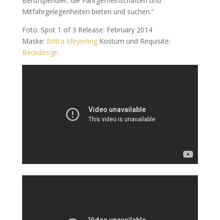
Berufspendler, die Fahrgemeinschaften und
Mitfahrgelegenheiten bieten und suchen.“
Foto: Spot 1 of 3 Release: February 2014
Maske:
Britta Meyerling
Kostüm und Requisite:
Beckdesign