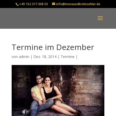
+49 152 317 308 53
info@monaundkriskoehler.de
Termine im Dezember
von
admin
|
Dez. 18, 2014
|
Termine
|